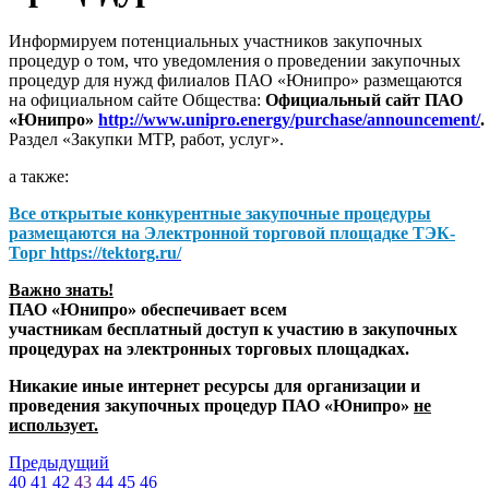
Информируем потенциальных участников закупочных
процедур о том, что уведомления о проведении закупочных
процедур для нужд филиалов ПАО «Юнипро» размещаются
на официальном сайте Общества:
Официальный сайт ПАО
«Юнипро»
http://www.unipro.energy/purchase/announcement/
.
Раздел «Закупки МТР, работ, услуг».
а также:
Все открытые конкурентные закупочные процедуры
размещаются на
Электронной торговой площадке ТЭК-
Торг
https://tektorg.ru/
Важно знать!
ПАО «Юнипро» обеспечивает всем
участникам бесплатный доступ к участию в закупочных
процедурах на электронных торговых площадках.
Никакие иные интернет ресурсы для организации и
проведения закупочных процедур ПАО «Юнипро»
не
использует.
Предыдущий
40
41
42
43
44
45
46