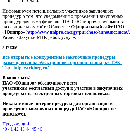
Информируем потенциальных участников закупочных
процедур о том, что уведомления о проведении закупочных
процедур для нужд филиалов ПАО «Юнипро» размещаются
на официальном сайте Общества:
Официальный сайт ПАО
«Юнипро»
http://www.unipro.energy/purchase/announcement/
.
Раздел «Закупки МТР, работ, услуг».
а также:
Все открытые конкурентные закупочные процедуры
размещаются на
Электронной торговой площадке ТЭК-
Торг
https://tektorg.ru/
Важно знать!
ПАО «Юнипро» обеспечивает всем
участникам бесплатный доступ к участию в закупочных
процедурах на электронных торговых площадках.
Никакие иные интернет ресурсы для организации и
проведения закупочных процедур ПАО «Юнипро»
не
использует.
Предыдущий
40
41
42
43
44
45
46