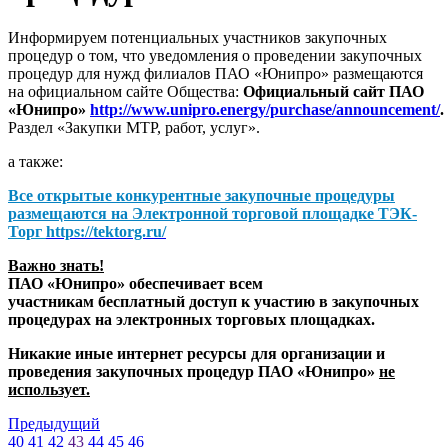
Информируем потенциальных участников закупочных
процедур о том, что уведомления о проведении закупочных
процедур для нужд филиалов ПАО «Юнипро» размещаются
на официальном сайте Общества:
Официальный сайт ПАО
«Юнипро»
http://www.unipro.energy/purchase/announcement/
.
Раздел «Закупки МТР, работ, услуг».
а также:
Все открытые конкурентные закупочные процедуры
размещаются на
Электронной торговой площадке ТЭК-
Торг
https://tektorg.ru/
Важно знать!
ПАО «Юнипро» обеспечивает всем
участникам бесплатный доступ к участию в закупочных
процедурах на электронных торговых площадках.
Никакие иные интернет ресурсы для организации и
проведения закупочных процедур ПАО «Юнипро»
не
использует.
Предыдущий
40
41
42
43
44
45
46