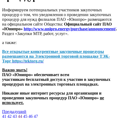
Информируем потенциальных участников закупочных
процедур о том, что уведомления о проведении закупочных
процедур для нужд филиалов ПАО «Юнипро» размещаются
на официальном сайте Общества:
Официальный сайт ПАО
«Юнипро»
http://www.unipro.energy/purchase/announcement/
.
Раздел «Закупки МТР, работ, услуг».
а также:
Все открытые конкурентные закупочные процедуры
размещаются на
Электронной торговой площадке ТЭК-
Торг
https://tektorg.ru/
Важно знать!
ПАО «Юнипро» обеспечивает всем
участникам бесплатный доступ к участию в закупочных
процедурах на электронных торговых площадках.
Никакие иные интернет ресурсы для организации и
проведения закупочных процедур ПАО «Юнипро»
не
использует.
Предыдущий
41
42
43
44
45
46
47