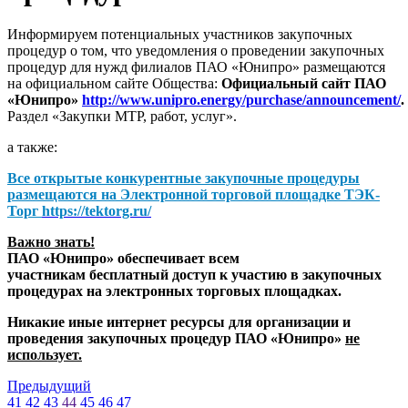
Информируем потенциальных участников закупочных
процедур о том, что уведомления о проведении закупочных
процедур для нужд филиалов ПАО «Юнипро» размещаются
на официальном сайте Общества:
Официальный сайт ПАО
«Юнипро»
http://www.unipro.energy/purchase/announcement/
.
Раздел «Закупки МТР, работ, услуг».
а также:
Все открытые конкурентные закупочные процедуры
размещаются на
Электронной торговой площадке ТЭК-
Торг
https://tektorg.ru/
Важно знать!
ПАО «Юнипро» обеспечивает всем
участникам бесплатный доступ к участию в закупочных
процедурах на электронных торговых площадках.
Никакие иные интернет ресурсы для организации и
проведения закупочных процедур ПАО «Юнипро»
не
использует.
Предыдущий
41
42
43
44
45
46
47