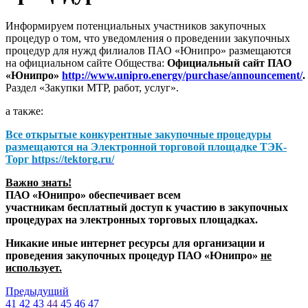
Информируем потенциальных участников закупочных
процедур о том, что уведомления о проведении закупочных
процедур для нужд филиалов ПАО «Юнипро» размещаются
на официальном сайте Общества:
Официальный сайт ПАО
«Юнипро»
http://www.unipro.energy/purchase/announcement/
.
Раздел «Закупки МТР, работ, услуг».
а также:
Все открытые конкурентные закупочные процедуры
размещаются на
Электронной торговой площадке ТЭК-
Торг
https://tektorg.ru/
Важно знать!
ПАО «Юнипро» обеспечивает всем
участникам бесплатный доступ к участию в закупочных
процедурах на электронных торговых площадках.
Никакие иные интернет ресурсы для организации и
проведения закупочных процедур ПАО «Юнипро»
не
использует.
Предыдущий
41
42
43
44
45
46
47