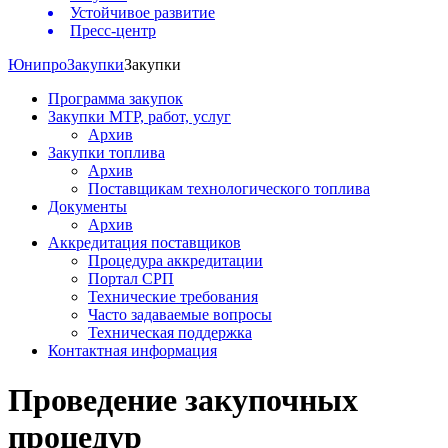
Устойчивое развитие
Пресс-центр
Юнипро
Закупки
Закупки
Программа закупок
Закупки МТР, работ, услуг
Архив
Закупки топлива
Архив
Поставщикам технологического топлива
Документы
Архив
Аккредитация поставщиков
Процедура аккредитации
Портал СРП
Технические требования
Часто задаваемые вопросы
Техническая поддержка
Контактная информация
Проведение закупочных
процедур