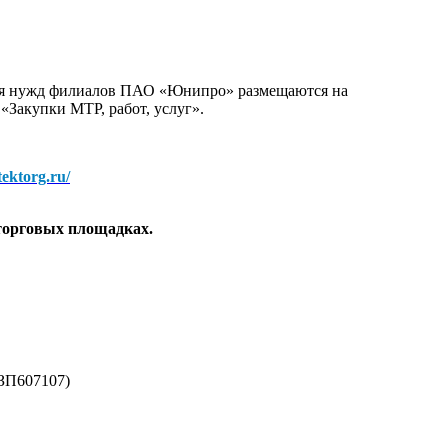
для нужд филиалов ПАО «Юнипро» размещаются на
 «Закупки МТР, работ, услуг».
/tektorg.ru/
торговых площадках.
(ЗП607107)