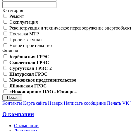
Категория
Ремонт
Эксплуатация
Реконструкция и техническое перевооружение энергообъек
Поставка МТР
Прочие закупки
Новое строительство
Филиал
Берёзовская ГРЭС
Смоленская ГРЭС
Сургутская ГРЭС-2
Шатурская ГРЭС
Московское представительство
Яйвинская ГРЭС
«Инжиниринг» ПАО «Юнипро»
Контакты
Карта сайта
Наверх
Написать сообщение
Печать
VK
О компании
О компании
Документы