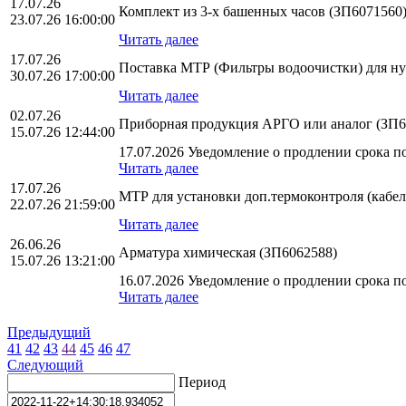
17.07.26
Комплект из 3-х башенных часов (ЗП6071560
23.07.26 16:00:00
Читать далее
17.07.26
Поставка МТР (Фильтры водоочистки) для н
30.07.26 17:00:00
Читать далее
02.07.26
Приборная продукция АРГО или аналог (ЗП6
15.07.26 12:44:00
17.07.2026 Уведомление о продлении срока по
Читать далее
17.07.26
МТР для установки доп.термоконтроля (кабел
22.07.26 21:59:00
Читать далее
26.06.26
Арматура химическая (ЗП6062588)
15.07.26 13:21:00
16.07.2026 Уведомление о продлении срока по
Читать далее
Предыдущий
41
42
43
44
45
46
47
Следующий
Период