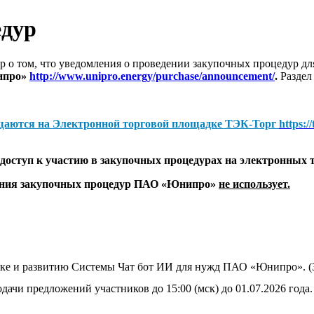
едур
 о том, что уведомления о проведении закупочных процедур 
ипро»
http://www.unipro.energy/purchase/announcement/
.
Раздел
щаются на
Электронной торговой площадке ТЭК-Торг
https:/
оступ к участию в закупочных процедурах на электронных 
дения закупочных процедур ПАО «Юнипро»
не использует.
жке и развитию Системы Чат бот ИИ для нужд ПАО «Юнипро». 
дачи предложений участников до 15:00 (мск) до 01.07.2026 года.