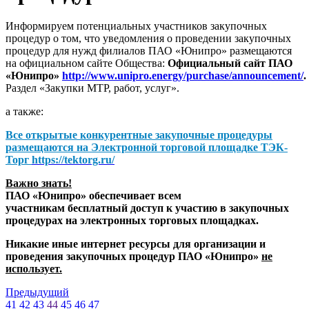
Информируем потенциальных участников закупочных
процедур о том, что уведомления о проведении закупочных
процедур для нужд филиалов ПАО «Юнипро» размещаются
на официальном сайте Общества:
Официальный сайт ПАО
«Юнипро»
http://www.unipro.energy/purchase/announcement/
.
Раздел «Закупки МТР, работ, услуг».
а также:
Все открытые конкурентные закупочные процедуры
размещаются на
Электронной торговой площадке ТЭК-
Торг
https://tektorg.ru/
Важно знать!
ПАО «Юнипро» обеспечивает всем
участникам бесплатный доступ к участию в закупочных
процедурах на электронных торговых площадках.
Никакие иные интернет ресурсы для организации и
проведения закупочных процедур ПАО «Юнипро»
не
использует.
Предыдущий
41
42
43
44
45
46
47