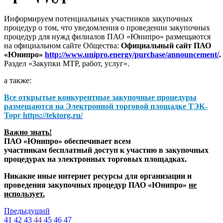
Информируем потенциальных участников закупочных
процедур о том, что уведомления о проведении закупочных
процедур для нужд филиалов ПАО «Юнипро» размещаются
на официальном сайте Общества:
Официальный сайт ПАО
«Юнипро»
http://www.unipro.energy/purchase/announcement/
.
Раздел «Закупки МТР, работ, услуг».
а также:
Все открытые конкурентные закупочные процедуры
размещаются на
Электронной торговой площадке ТЭК-
Торг
https://tektorg.ru/
Важно знать!
ПАО «Юнипро» обеспечивает всем
участникам бесплатный доступ к участию в закупочных
процедурах на электронных торговых площадках.
Никакие иные интернет ресурсы для организации и
проведения закупочных процедур ПАО «Юнипро»
не
использует.
Предыдущий
41
42
43
44
45
46
47