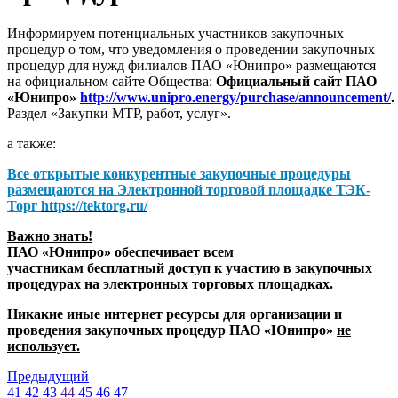
Информируем потенциальных участников закупочных
процедур о том, что уведомления о проведении закупочных
процедур для нужд филиалов ПАО «Юнипро» размещаются
на официальном сайте Общества:
Официальный сайт ПАО
«Юнипро»
http://www.unipro.energy/purchase/announcement/
.
Раздел «Закупки МТР, работ, услуг».
а также:
Все открытые конкурентные закупочные процедуры
размещаются на
Электронной торговой площадке ТЭК-
Торг
https://tektorg.ru/
Важно знать!
ПАО «Юнипро» обеспечивает всем
участникам бесплатный доступ к участию в закупочных
процедурах на электронных торговых площадках.
Никакие иные интернет ресурсы для организации и
проведения закупочных процедур ПАО «Юнипро»
не
использует.
Предыдущий
41
42
43
44
45
46
47