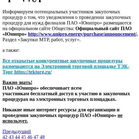
Информируем потенциальных участников закупочных
процедур о том, что уведомления о проведении закупочных
процедур для нужд филиалов ПАО «Юнипро» размещаются
на официальном сайте Общества:
Официальный сайт ПАО
«Юнипро»
http://www.unipro.energy/purchase/announcement/
.
Раздел «Закупки МТР, работ, услуг».
а также:
Все открытые конкурентные закупочные процедуры
размещаются на
Электронной торговой площадке ТЭК-
Торг
https://tektorg.ru/
Важно знать!
ПАО «Юнипро» обеспечивает всем
участникам бесплатный доступ к участию в закупочных
процедурах на электронных торговых площадках.
Никакие иные интернет ресурсы для организации и
проведения закупочных процедур ПАО «Юнипро»
не
использует.
Предыдущий
42
43
44
45
46
47
48