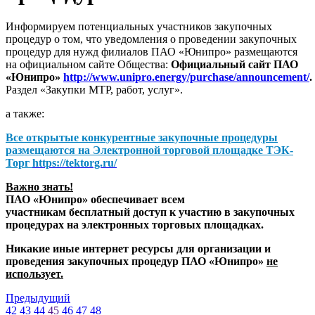
Информируем потенциальных участников закупочных
процедур о том, что уведомления о проведении закупочных
процедур для нужд филиалов ПАО «Юнипро» размещаются
на официальном сайте Общества:
Официальный сайт ПАО
«Юнипро»
http://www.unipro.energy/purchase/announcement/
.
Раздел «Закупки МТР, работ, услуг».
а также:
Все открытые конкурентные закупочные процедуры
размещаются на
Электронной торговой площадке ТЭК-
Торг
https://tektorg.ru/
Важно знать!
ПАО «Юнипро» обеспечивает всем
участникам бесплатный доступ к участию в закупочных
процедурах на электронных торговых площадках.
Никакие иные интернет ресурсы для организации и
проведения закупочных процедур ПАО «Юнипро»
не
использует.
Предыдущий
42
43
44
45
46
47
48