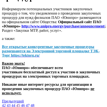
Информируем потенциальных участников закупочных
процедур о том, что уведомления о проведении закупочных
процедур для нужд филиалов ПАО «Юнипро» размещаются
на официальном сайте Общества:
Официальный сайт ПАО
«Юнипро»
http://www.unipro.energy/purchase/announcement/
.
Раздел «Закупки МТР, работ, услуг».
а также:
Все открытые конкурентные закупочные процедуры
размещаются на
Электронной торговой площадке ТЭК-
Торг
https://tektorg.ru/
Важно знать!
ПАО «Юнипро» обеспечивает всем
участникам бесплатный доступ к участию в закупочных
процедурах на электронных торговых площадках.
Никакие иные интернет ресурсы для организации и
проведения закупочных процедур ПАО «Юнипро»
не
использует.
Предыдущий
42
43
44
45
46
47
48