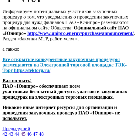
Информируем потенциальных участников закупочных
процедур о том, что уведомления о проведении закупочных
процедур для нужд филиалов ПАО «Юнипро» размещаются
на официальном сайте Общества:
Официальный сайт ПАО
«Юнипро»
http://www.unipro.energy/purchase/announcement/
.
Раздел «Закупки МТР, работ, услуг».
а также:
Все открытые конкурентные закупочные процедуры
размещаются на
Электронной торговой площадке ТЭК-
Торг
https://tektorg.ru/
Важно знать!
ПАО «Юнипро» обеспечивает всем
участникам бесплатный доступ к участию в закупочных
процедурах на электронных торговых площадках.
Никакие иные интернет ресурсы для организации и
проведения закупочных процедур ПАО «Юнипро»
не
использует.
Предыдущий
42
43
44
45
46
47
48