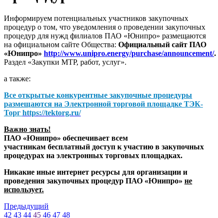
Информируем потенциальных участников закупочных
процедур о том, что уведомления о проведении закупочных
процедур для нужд филиалов ПАО «Юнипро» размещаются
на официальном сайте Общества:
Официальный сайт ПАО
«Юнипро»
http://www.unipro.energy/purchase/announcement/
.
Раздел «Закупки МТР, работ, услуг».
а также:
Все открытые конкурентные закупочные процедуры
размещаются на
Электронной торговой площадке ТЭК-
Торг
https://tektorg.ru/
Важно знать!
ПАО «Юнипро» обеспечивает всем
участникам бесплатный доступ к участию в закупочных
процедурах на электронных торговых площадках.
Никакие иные интернет ресурсы для организации и
проведения закупочных процедур ПАО «Юнипро»
не
использует.
Предыдущий
42
43
44
45
46
47
48