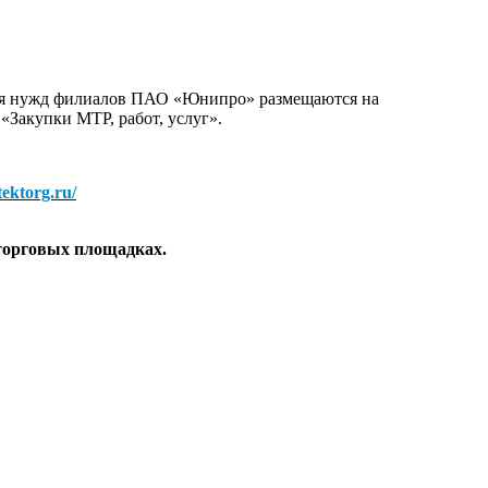
для нужд филиалов ПАО «Юнипро» размещаются на
 «Закупки МТР, работ, услуг».
/tektorg.ru/
торговых площадках.