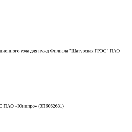
анционного узла для нужд Филиала "Шатурская ГРЭС" ПАО
РЭС ПАО «Юнипро» (ЗП6062681)