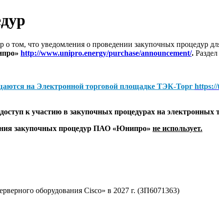
едур
 о том, что уведомления о проведении закупочных процедур 
ипро»
http://www.unipro.energy/purchase/announcement/
.
Раздел
щаются на
Электронной торговой площадке ТЭК-Торг
https:/
оступ к участию в закупочных процедурах на электронных 
дения закупочных процедур ПАО «Юнипро»
не использует.
рверного оборудования Cisco» в 2027 г. (ЗП6071363)