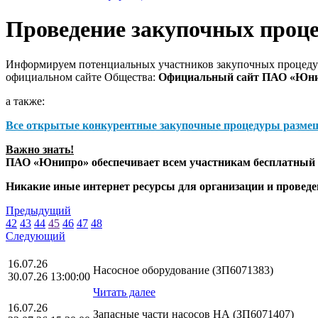
Проведение закупочных проц
Информируем потенциальных участников закупочных процедур
официальном сайте Общества:
Официальный сайт ПАО «Юн
а также:
Все открытые конкурентные закупочные процедуры разме
Важно знать!
ПАО «Юнипро» обеспечивает всем участникам бесплатный д
Никакие иные интернет ресурсы для организации и прове
Предыдущий
42
43
44
45
46
47
48
Следующий
16.07.26
Насосное оборудование (ЗП6071383)
30.07.26 13:00:00
Читать далее
16.07.26
Запасные части насосов НА (ЗП6071407)