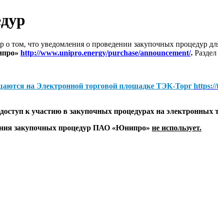
едур
 о том, что уведомления о проведении закупочных процедур 
ипро»
http://www.unipro.energy/purchase/announcement/
.
Раздел
щаются на
Электронной торговой площадке ТЭК-Торг
https:/
оступ к участию в закупочных процедурах на электронных 
дения закупочных процедур ПАО «Юнипро»
не использует.