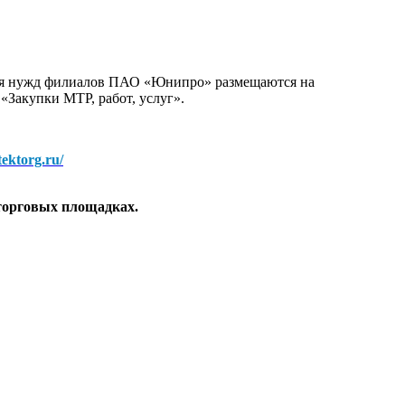
для нужд филиалов ПАО «Юнипро» размещаются на
 «Закупки МТР, работ, услуг».
/tektorg.ru/
торговых площадках.