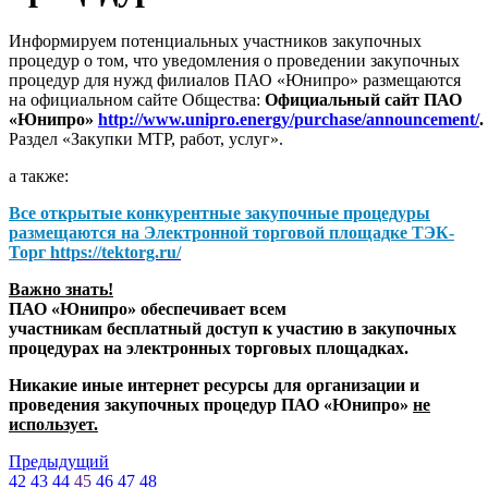
Информируем потенциальных участников закупочных
процедур о том, что уведомления о проведении закупочных
процедур для нужд филиалов ПАО «Юнипро» размещаются
на официальном сайте Общества:
Официальный сайт ПАО
«Юнипро»
http://www.unipro.energy/purchase/announcement/
.
Раздел «Закупки МТР, работ, услуг».
а также:
Все открытые конкурентные закупочные процедуры
размещаются на
Электронной торговой площадке ТЭК-
Торг
https://tektorg.ru/
Важно знать!
ПАО «Юнипро» обеспечивает всем
участникам бесплатный доступ к участию в закупочных
процедурах на электронных торговых площадках.
Никакие иные интернет ресурсы для организации и
проведения закупочных процедур ПАО «Юнипро»
не
использует.
Предыдущий
42
43
44
45
46
47
48