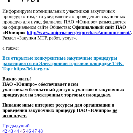
Информируем потенциальных участников закупочных
процедур о том, что уведомления о проведении закупочных
процедур для нужд филиалов ПАО «Юнипро» размещаются
на официальном сайте Общества:
Официальный сайт ПАО
«Юнипро»
http://www.unipro.energy/purchase/announcement/
.
Раздел «Закупки МТР, работ, услуг».
а также:
Все открытые конкурентные закупочные процедуры
размещаются на
Электронной торговой площадке ТЭК-
Торг
https://tektorg.ru/
Важно знать!
ПАО «Юнипро» обеспечивает всем
участникам бесплатный доступ к участию в закупочных
процедурах на электронных торговых площадках.
Никакие иные интернет ресурсы для организации и
проведения закупочных процедур ПАО «Юнипро»
не
использует.
Предыдущий
42
43
44
45
46
47
48