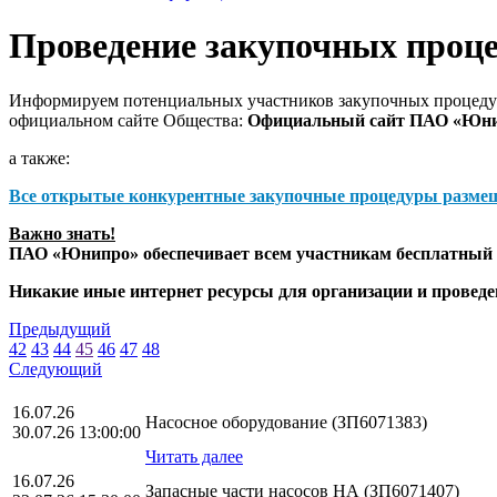
Проведение закупочных проц
Информируем потенциальных участников закупочных процедур
официальном сайте Общества:
Официальный сайт ПАО «Юн
а также:
Все открытые конкурентные закупочные процедуры разме
Важно знать!
ПАО «Юнипро» обеспечивает всем участникам бесплатный д
Никакие иные интернет ресурсы для организации и прове
Предыдущий
42
43
44
45
46
47
48
Следующий
16.07.26
Насосное оборудование (ЗП6071383)
30.07.26 13:00:00
Читать далее
16.07.26
Запасные части насосов НА (ЗП6071407)