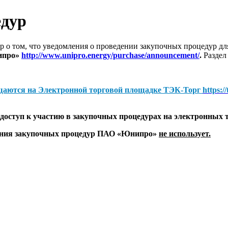
едур
 о том, что уведомления о проведении закупочных процедур 
ипро»
http://www.unipro.energy/purchase/announcement/
.
Раздел
щаются на
Электронной торговой площадке ТЭК-Торг
https:/
оступ к участию в закупочных процедурах на электронных 
дения закупочных процедур ПАО «Юнипро»
не использует.