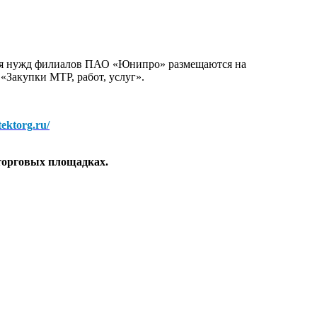
для нужд филиалов ПАО «Юнипро» размещаются на
 «Закупки МТР, работ, услуг».
/tektorg.ru/
торговых площадках.