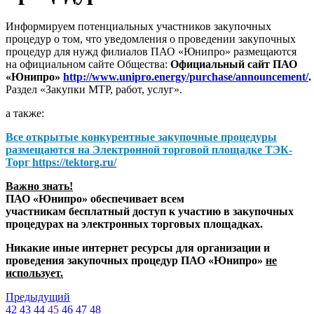
Информируем потенциальных участников закупочных
процедур о том, что уведомления о проведении закупочных
процедур для нужд филиалов ПАО «Юнипро» размещаются
на официальном сайте Общества:
Официальный сайт ПАО
«Юнипро»
http://www.unipro.energy/purchase/announcement/
.
Раздел «Закупки МТР, работ, услуг».
а также:
Все открытые конкурентные закупочные процедуры
размещаются на
Электронной торговой площадке ТЭК-
Торг
https://tektorg.ru/
Важно знать!
ПАО «Юнипро» обеспечивает всем
участникам бесплатный доступ к участию в закупочных
процедурах на электронных торговых площадках.
Никакие иные интернет ресурсы для организации и
проведения закупочных процедур ПАО «Юнипро»
не
использует.
Предыдущий
42
43
44
45
46
47
48