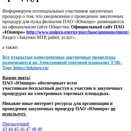
Информируем потенциальных участников закупочных
процедур о том, что уведомления о проведении закупочных
процедур для нужд филиалов ПАО «Юнипро» размещаются
на официальном сайте Общества:
Официальный сайт ПАО
«Юнипро»
http://www.unipro.energy/purchase/announcement/
.
Раздел «Закупки МТР, работ, услуг».
а также:
Все открытые конкурентные закупочные процедуры
размещаются на
Электронной торговой площадке ТЭК-
Торг
https://tektorg.ru/
Важно знать!
ПАО «Юнипро» обеспечивает всем
участникам бесплатный доступ к участию в закупочных
процедурах на электронных торговых площадках.
Никакие иные интернет ресурсы для организации и
проведения закупочных процедур ПАО «Юнипро»
не
использует.
Предыдущий
43
44
45
46
47
48
49