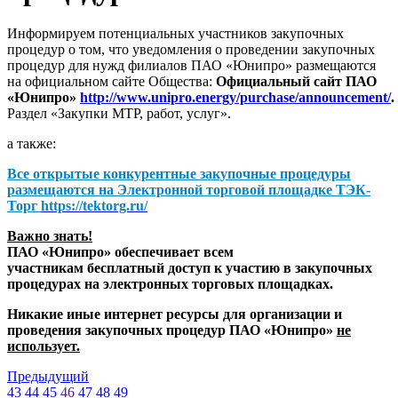
Информируем потенциальных участников закупочных
процедур о том, что уведомления о проведении закупочных
процедур для нужд филиалов ПАО «Юнипро» размещаются
на официальном сайте Общества:
Официальный сайт ПАО
«Юнипро»
http://www.unipro.energy/purchase/announcement/
.
Раздел «Закупки МТР, работ, услуг».
а также:
Все открытые конкурентные закупочные процедуры
размещаются на
Электронной торговой площадке ТЭК-
Торг
https://tektorg.ru/
Важно знать!
ПАО «Юнипро» обеспечивает всем
участникам бесплатный доступ к участию в закупочных
процедурах на электронных торговых площадках.
Никакие иные интернет ресурсы для организации и
проведения закупочных процедур ПАО «Юнипро»
не
использует.
Предыдущий
43
44
45
46
47
48
49