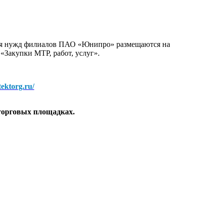
для нужд филиалов ПАО «Юнипро» размещаются на
 «Закупки МТР, работ, услуг».
/tektorg.ru/
торговых площадках.