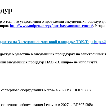
едур
 о том, что уведомления о проведении закупочных процедур 
ипро»
http://www.unipro.energy/purchase/announcement/
.
Раздел
щаются на
Электронной торговой площадке ТЭК-Торг
https:/
оступ к участию в закупочных процедурах на электронных 
дения закупочных процедур ПАО «Юнипро»
не использует.
серверного оборудования Nerpa» в 2027 г. (ЗП6071369)
серверного оборудования Lenovo» в 2027 г. (ЗП6071368)