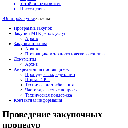
Устойчивое развитие
Пресс-центр
Юнипро
Закупки
Закупки
Программа закупок
Закупки МТР, работ, услуг
Архив
Закупки топлива
Архив
Поставщикам технологического топлива
Документы
Архив
Аккредитация поставщиков
Процедура аккредитации
Портал СРП
Технические требования
Часто задаваемые вопросы
Техническая поддержка
Контактная информация
Проведение закупочных
процедур