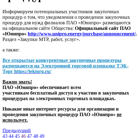
Информируем потенциальных участников закупочных
процедур о том, что уведомления о проведении закупочных
процедур для нужд филиалов ПАО «Юнипро» размещаются
на официальном сайте Общества:
Официальный сайт ПАО
«Юнипро»
http://www.unipro.energy/purchase/announcement/
.
Раздел «Закупки МТР, работ, услуг».
а также:
Все открытые конкурентные закупочные процедуры
размещаются на
Электронной торговой площадке ТЭК-
Торг
https://tektorg.ru/
Важно знать!
ПАО «Юнипро» обеспечивает всем
участникам бесплатный доступ к участию в закупочных
процедурах на электронных торговых площадках.
Никакие иные интернет ресурсы для организации и
проведения закупочных процедур ПАО «Юнипро»
не
использует.
Предыдущий
43
44
45
46
47
48
49