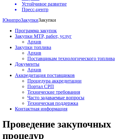
Устойчивое развитие
Пресс-центр
Юнипро
Закупки
Закупки
Программа закупок
Закупки МТР, работ, услуг
Архив
Закупки топлива
Архив
Поставщикам технологического топлива
Документы
Архив
Аккредитация поставщиков
Процедура аккредитации
Портал СРП
Технические требования
Часто задаваемые вопросы
Техническая поддержка
Контактная информация
Проведение закупочных
процедур