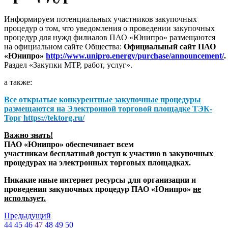
Информируем потенциальных участников закупочных
процедур о том, что уведомления о проведении закупочных
процедур для нужд филиалов ПАО «Юнипро» размещаются
на официальном сайте Общества:
Официальный сайт ПАО
«Юнипро»
http://www.unipro.energy/purchase/announcement/
.
Раздел «Закупки МТР, работ, услуг».
а также:
Все открытые конкурентные закупочные процедуры
размещаются на
Электронной торговой площадке ТЭК-
Торг
https://tektorg.ru/
Важно знать!
ПАО «Юнипро» обеспечивает всем
участникам бесплатный доступ к участию в закупочных
процедурах на электронных торговых площадках.
Никакие иные интернет ресурсы для организации и
проведения закупочных процедур ПАО «Юнипро»
не
использует.
Предыдущий
44
45
46
47
48
49
50