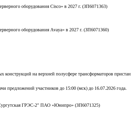
рверного оборудования Cisco» в 2027 г. (ЗП6071363)
рверного оборудования Avaya» в 2027 г. (ЗП6071360)
ых конструкций на верхней полусфере трансформаторов прист
чи предложений участников до 15:00 (мск) до 16.07.2026 года.
Сургутская ГРЭС-2" ПАО «Юнипро» (ЗП6071325)