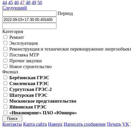
44
45
46
47
48
49
50
Следующий
Период
Категория
Ремонт
Эксплуатация
Реконструкция и техническое перевооружение энергообъек
Поставка МТР
Прочие закупки
Новое строительство
Филиал
Берёзовская ГРЭС
Смоленская ГРЭС
Сургутская ГРЭС-2
Шатурская ГРЭС
Московское представительство
Яйвинская ГРЭС
«Инжиниринг» ПАО «Юнипро»
Контакты
Карта сайта
Наверх
Написать сообщение
Печать
VK