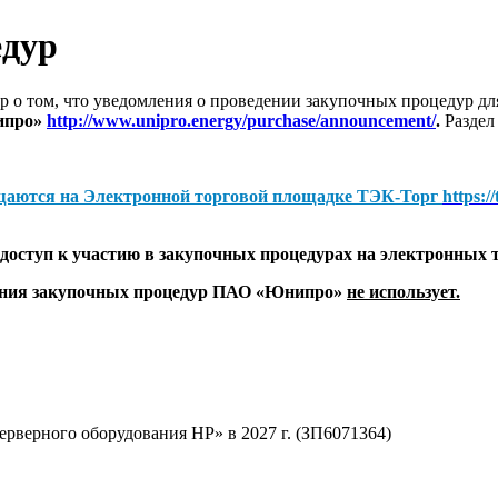
едур
 о том, что уведомления о проведении закупочных процедур 
ипро»
http://www.unipro.energy/purchase/announcement/
.
Раздел
щаются на
Электронной торговой площадке ТЭК-Торг
https:/
оступ к участию в закупочных процедурах на электронных 
дения закупочных процедур ПАО «Юнипро»
не использует.
рверного оборудования НР» в 2027 г. (ЗП6071364)