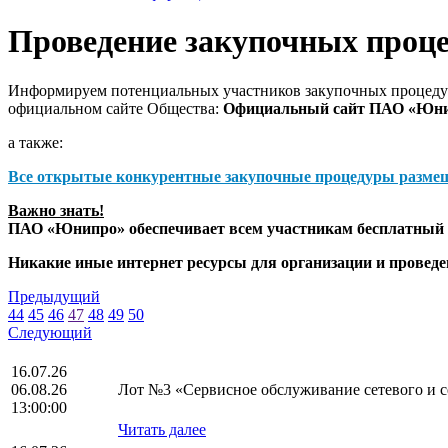
Проведение закупочных проц
Информируем потенциальных участников закупочных процедур
официальном сайте Общества:
Официальный сайт ПАО «Юн
а также:
Все открытые конкурентные закупочные процедуры разме
Важно знать!
ПАО «Юнипро» обеспечивает всем участникам бесплатный д
Никакие иные интернет ресурсы для организации и прове
Предыдущий
44
45
46
47
48
49
50
Следующий
16.07.26
06.08.26
Лот №3 «Сервисное обслуживание сетевого и се
13:00:00
Читать далее