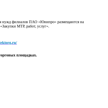
для нужд филиалов ПАО «Юнипро» размещаются на
 «Закупки МТР, работ, услуг».
/tektorg.ru/
торговых площадках.