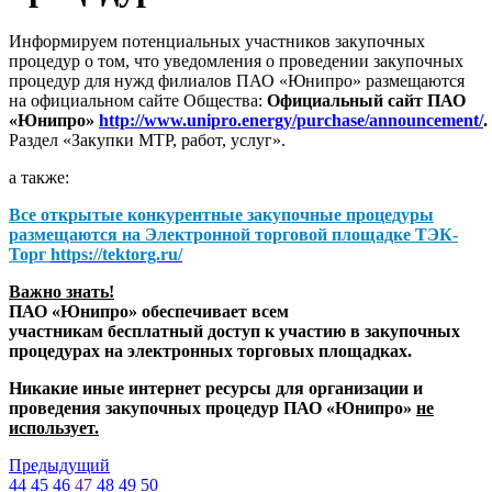
Информируем потенциальных участников закупочных
процедур о том, что уведомления о проведении закупочных
процедур для нужд филиалов ПАО «Юнипро» размещаются
на официальном сайте Общества:
Официальный сайт ПАО
«Юнипро»
http://www.unipro.energy/purchase/announcement/
.
Раздел «Закупки МТР, работ, услуг».
а также:
Все открытые конкурентные закупочные процедуры
размещаются на
Электронной торговой площадке ТЭК-
Торг
https://tektorg.ru/
Важно знать!
ПАО «Юнипро» обеспечивает всем
участникам бесплатный доступ к участию в закупочных
процедурах на электронных торговых площадках.
Никакие иные интернет ресурсы для организации и
проведения закупочных процедур ПАО «Юнипро»
не
использует.
Предыдущий
44
45
46
47
48
49
50