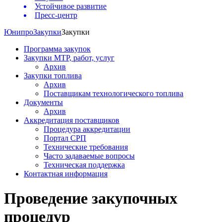
Устойчивое развитие
Пресс-центр
Юнипро
Закупки
Закупки
Программа закупок
Закупки МТР, работ, услуг
Архив
Закупки топлива
Архив
Поставщикам технологического топлива
Документы
Архив
Аккредитация поставщиков
Процедура аккредитации
Портал СРП
Технические требования
Часто задаваемые вопросы
Техническая поддержка
Контактная информация
Проведение закупочных
процедур