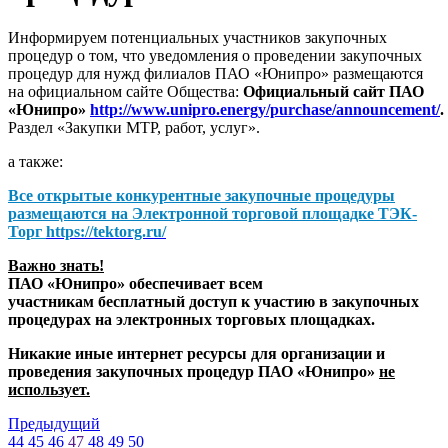
Информируем потенциальных участников закупочных
процедур о том, что уведомления о проведении закупочных
процедур для нужд филиалов ПАО «Юнипро» размещаются
на официальном сайте Общества:
Официальный сайт ПАО
«Юнипро»
http://www.unipro.energy/purchase/announcement/
.
Раздел «Закупки МТР, работ, услуг».
а также:
Все открытые конкурентные закупочные процедуры
размещаются на
Электронной торговой площадке ТЭК-
Торг
https://tektorg.ru/
Важно знать!
ПАО «Юнипро» обеспечивает всем
участникам бесплатный доступ к участию в закупочных
процедурах на электронных торговых площадках.
Никакие иные интернет ресурсы для организации и
проведения закупочных процедур ПАО «Юнипро»
не
использует.
Предыдущий
44
45
46
47
48
49
50