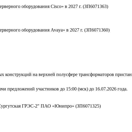
рверного оборудования Cisco» в 2027 г. (ЗП6071363)
рверного оборудования Avaya» в 2027 г. (ЗП6071360)
ых конструкций на верхней полусфере трансформаторов прист
чи предложений участников до 15:00 (мск) до 16.07.2026 года.
Сургутская ГРЭС-2" ПАО «Юнипро» (ЗП6071325)