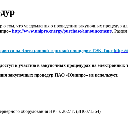
едур
 о том, что уведомления о проведении закупочных процедур 
ипро»
http://www.unipro.energy/purchase/announcement/
.
Раздел
щаются на
Электронной торговой площадке ТЭК-Торг
https:/
оступ к участию в закупочных процедурах на электронных 
дения закупочных процедур ПАО «Юнипро»
не использует.
рверного оборудования НР» в 2027 г. (ЗП6071364)