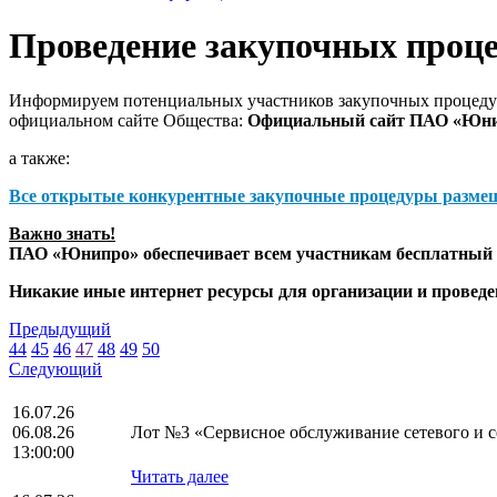
Проведение закупочных проц
Информируем потенциальных участников закупочных процедур
официальном сайте Общества:
Официальный сайт ПАО «Юн
а также:
Все открытые конкурентные закупочные процедуры разме
Важно знать!
ПАО «Юнипро» обеспечивает всем участникам бесплатный д
Никакие иные интернет ресурсы для организации и прове
Предыдущий
44
45
46
47
48
49
50
Следующий
16.07.26
06.08.26
Лот №3 «Сервисное обслуживание сетевого и се
13:00:00
Читать далее