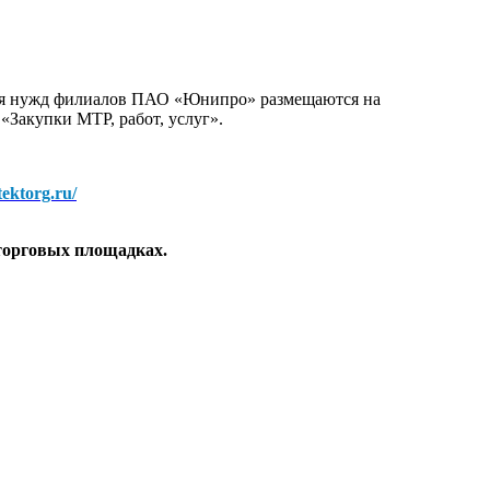
для нужд филиалов ПАО «Юнипро» размещаются на
 «Закупки МТР, работ, услуг».
/tektorg.ru/
торговых площадках.