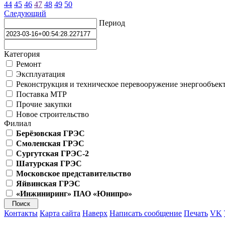
44
45
46
47
48
49
50
Следующий
Период
Категория
Ремонт
Эксплуатация
Реконструкция и техническое перевооружение энергообъек
Поставка МТР
Прочие закупки
Новое строительство
Филиал
Берёзовская ГРЭС
Смоленская ГРЭС
Сургутская ГРЭС-2
Шатурская ГРЭС
Московское представительство
Яйвинская ГРЭС
«Инжиниринг» ПАО «Юнипро»
Контакты
Карта сайта
Наверх
Написать сообщение
Печать
VK