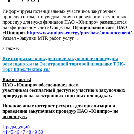
Информируем потенциальных участников закупочных
процедур о том, что уведомления о проведении закупочных
процедур для нужд филиалов ПАО «Юнипро» размещаются
на официальном сайте Общества:
Официальный сайт ПАО
«Юнипро»
http://www.unipro.energy/purchase/announcement/
.
Раздел «Закупки МТР, работ, услуг».
а также:
Все открытые конкурентные закупочные процедуры
размещаются на
Электронной торговой площадке ТЭК-
Торг
https://tektorg.ru/
Важно знать!
ПАО «Юнипро» обеспечивает всем
участникам бесплатный доступ к участию в закупочных
процедурах на электронных торговых площадках.
Никакие иные интернет ресурсы для организации и
проведения закупочных процедур ПАО «Юнипро»
не
использует.
Предыдущий
44
45
46
47
48
49
50