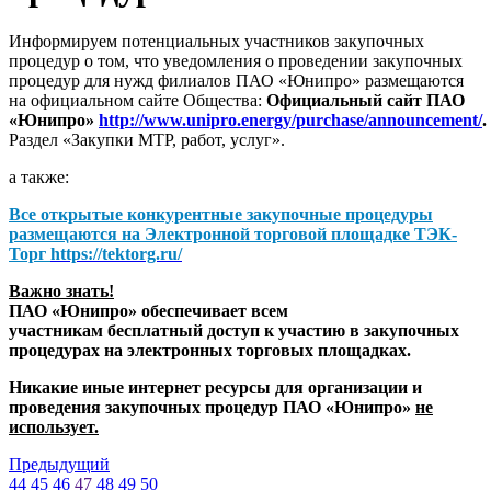
Информируем потенциальных участников закупочных
процедур о том, что уведомления о проведении закупочных
процедур для нужд филиалов ПАО «Юнипро» размещаются
на официальном сайте Общества:
Официальный сайт ПАО
«Юнипро»
http://www.unipro.energy/purchase/announcement/
.
Раздел «Закупки МТР, работ, услуг».
а также:
Все открытые конкурентные закупочные процедуры
размещаются на
Электронной торговой площадке ТЭК-
Торг
https://tektorg.ru/
Важно знать!
ПАО «Юнипро» обеспечивает всем
участникам бесплатный доступ к участию в закупочных
процедурах на электронных торговых площадках.
Никакие иные интернет ресурсы для организации и
проведения закупочных процедур ПАО «Юнипро»
не
использует.
Предыдущий
44
45
46
47
48
49
50