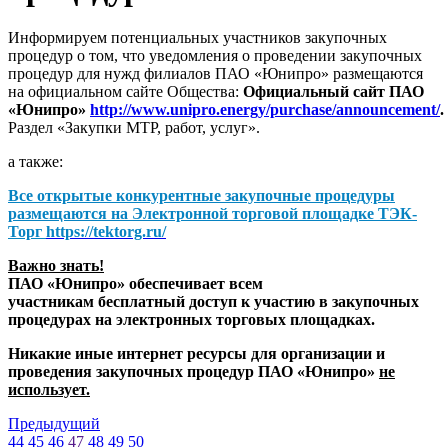
Информируем потенциальных участников закупочных
процедур о том, что уведомления о проведении закупочных
процедур для нужд филиалов ПАО «Юнипро» размещаются
на официальном сайте Общества:
Официальный сайт ПАО
«Юнипро»
http://www.unipro.energy/purchase/announcement/
.
Раздел «Закупки МТР, работ, услуг».
а также:
Все открытые конкурентные закупочные процедуры
размещаются на
Электронной торговой площадке ТЭК-
Торг
https://tektorg.ru/
Важно знать!
ПАО «Юнипро» обеспечивает всем
участникам бесплатный доступ к участию в закупочных
процедурах на электронных торговых площадках.
Никакие иные интернет ресурсы для организации и
проведения закупочных процедур ПАО «Юнипро»
не
использует.
Предыдущий
44
45
46
47
48
49
50