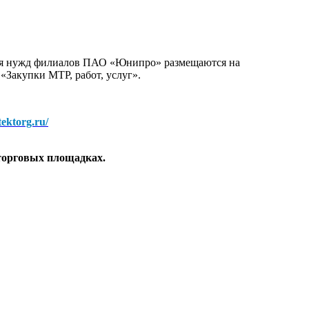
для нужд филиалов ПАО «Юнипро» размещаются на
 «Закупки МТР, работ, услуг».
/tektorg.ru/
торговых площадках.