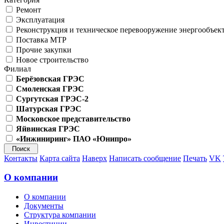
Ремонт
Эксплуатация
Реконструкция и техническое перевооружение энергообъек
Поставка МТР
Прочие закупки
Новое строительство
Филиал
Берёзовская ГРЭС
Смоленская ГРЭС
Сургутская ГРЭС-2
Шатурская ГРЭС
Московское представительство
Яйвинская ГРЭС
«Инжиниринг» ПАО «Юнипро»
Контакты
Карта сайта
Наверх
Написать сообщение
Печать
VK
О компании
О компании
Документы
Структура компании
Инвестиции