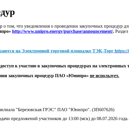
едур
 о том, что уведомления о проведении закупочных процедур 
ипро»
http://www.unipro.energy/purchase/announcement/
.
Раздел
щаются на
Электронной торговой площадке ТЭК-Торг
https:/
оступ к участию в закупочных процедурах на электронных 
дения закупочных процедур ПАО «Юнипро»
не использует.
филиала "Березовская ГРЭС" ПАО "Юнипро". (ЗП607626)
дачи предложений участников до 13:00 (мск) до 08.07.2026 года.