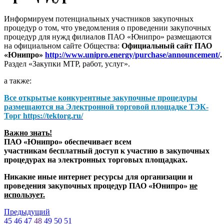
Информируем потенциальных участников закупочных
процедур о том, что уведомления о проведении закупочных
процедур для нужд филиалов ПАО «Юнипро» размещаются
на официальном сайте Общества:
Официальный сайт ПАО
«Юнипро»
http://www.unipro.energy/purchase/announcement/
.
Раздел «Закупки МТР, работ, услуг».
а также:
Все открытые конкурентные закупочные процедуры
размещаются на
Электронной торговой площадке ТЭК-
Торг
https://tektorg.ru/
Важно знать!
ПАО «Юнипро» обеспечивает всем
участникам бесплатный доступ к участию в закупочных
процедурах на электронных торговых площадках.
Никакие иные интернет ресурсы для организации и
проведения закупочных процедур ПАО «Юнипро»
не
использует.
Предыдущий
45
46
47
48
49
50
51