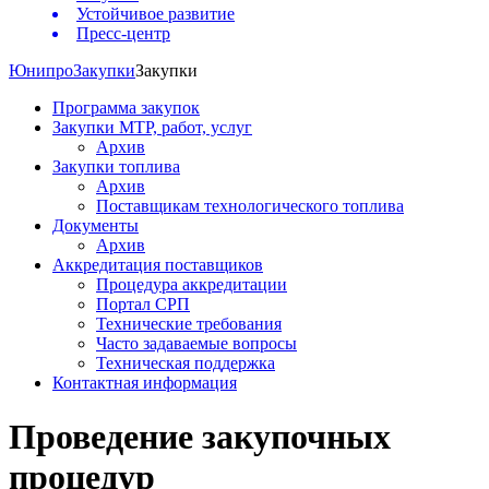
Устойчивое развитие
Пресс-центр
Юнипро
Закупки
Закупки
Программа закупок
Закупки МТР, работ, услуг
Архив
Закупки топлива
Архив
Поставщикам технологического топлива
Документы
Архив
Аккредитация поставщиков
Процедура аккредитации
Портал СРП
Технические требования
Часто задаваемые вопросы
Техническая поддержка
Контактная информация
Проведение закупочных
процедур