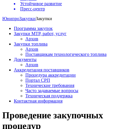
Устойчивое развитие
Пресс-центр
Юнипро
Закупки
Закупки
Программа закупок
Закупки МТР, работ, услуг
Архив
Закупки топлива
Архив
Поставщикам технологического топлива
Документы
Архив
Аккредитация поставщиков
Процедура аккредитации
Портал СРП
Технические требования
Часто задаваемые вопросы
Техническая поддержка
Контактная информация
Проведение закупочных
процедур