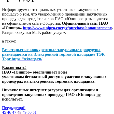
Информируем потенциальных участников закупочных
процедур о том, что уведомления о проведении закупочных
процедур для нужд филиалов ПАО «Юнипро» размещаются
на официальном сайте Общества:
Официальный сайт ПАО
«Юнипро»
http://www.unipro.energy/purchase/announcement/
.
Раздел «Закупки МТР, работ, услуг».
а также:
Все открытые конкурентные закупочные процедуры
размещаются на
Электронной торговой площадке ТЭК-
Торг
https://tektorg.ru/
Важно знать!
ПАО «Юнипро» обеспечивает всем
участникам бесплатный доступ к участию в закупочных
процедурах на электронных торговых площадках.
Никакие иные интернет ресурсы для организации и
проведения закупочных процедур ПАО «Юнипро»
не
использует.
Предыдущий
45
46
47
48
49
50
51