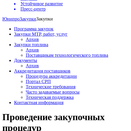
Устойчивое развитие
Пресс-центр
Юнипро
Закупки
Закупки
Программа закупок
Закупки МТР, работ, услуг
Архив
Закупки топлива
Архив
Поставщикам технологического топлива
Документы
Архив
Аккредитация поставщиков
Процедура аккредитации
Портал СРП
Технические требования
Часто задаваемые вопросы
Техническая поддержка
Контактная информация
Проведение закупочных
процедур