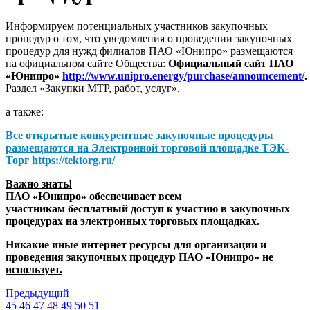
Информируем потенциальных участников закупочных
процедур о том, что уведомления о проведении закупочных
процедур для нужд филиалов ПАО «Юнипро» размещаются
на официальном сайте Общества:
Официальный сайт ПАО
«Юнипро»
http://www.unipro.energy/purchase/announcement/
.
Раздел «Закупки МТР, работ, услуг».
а также:
Все открытые конкурентные закупочные процедуры
размещаются на
Электронной торговой площадке ТЭК-
Торг
https://tektorg.ru/
Важно знать!
ПАО «Юнипро» обеспечивает всем
участникам бесплатный доступ к участию в закупочных
процедурах на электронных торговых площадках.
Никакие иные интернет ресурсы для организации и
проведения закупочных процедур ПАО «Юнипро»
не
использует.
Предыдущий
45
46
47
48
49
50
51