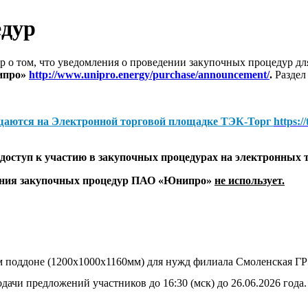
едур
 о том, что уведомления о проведении закупочных процедур 
ипро»
http://www.unipro.energy/purchase/announcement/
.
Раздел
щаются на
Электронной торговой площадке ТЭК-Торг
https:/
оступ к участию в закупочных процедурах на электронных 
дения закупочных процедур ПАО «Юнипро»
не использует.
ком поддоне (1200х1000х1160мм) для нужд филиала Смоленская
дачи предложений участников до 16:30 (мск) до 26.06.2026 года.