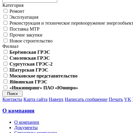
Категория
Ремонт
Эксплуатация
Реконструкция и техническое перевооружение энергообъек
Поставка МТР
Прочие закупки
Новое строительство
Филиал
Берёзовская ГРЭС
Смоленская ГРЭС
Сургутская ГРЭС-2
Шатурская ГРЭС
Московское представительство
Яйвинская ГРЭС
«Инжиниринг» ПАО «Юнипро»
Контакты
Карта сайта
Наверх
Написать сообщение
Печать
VK
О компании
О компании
Документы
Структура компании