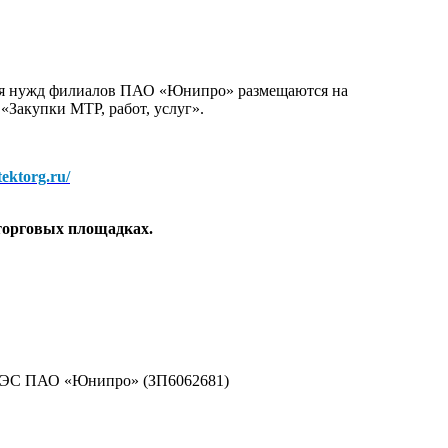
для нужд филиалов ПАО «Юнипро» размещаются на
 «Закупки МТР, работ, услуг».
/tektorg.ru/
торговых площадках.
 ГРЭС ПАО «Юнипро» (ЗП6062681)