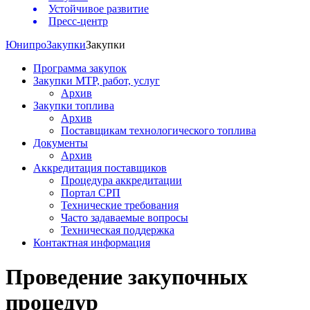
Устойчивое развитие
Пресс-центр
Юнипро
Закупки
Закупки
Программа закупок
Закупки МТР, работ, услуг
Архив
Закупки топлива
Архив
Поставщикам технологического топлива
Документы
Архив
Аккредитация поставщиков
Процедура аккредитации
Портал СРП
Технические требования
Часто задаваемые вопросы
Техническая поддержка
Контактная информация
Проведение закупочных
процедур