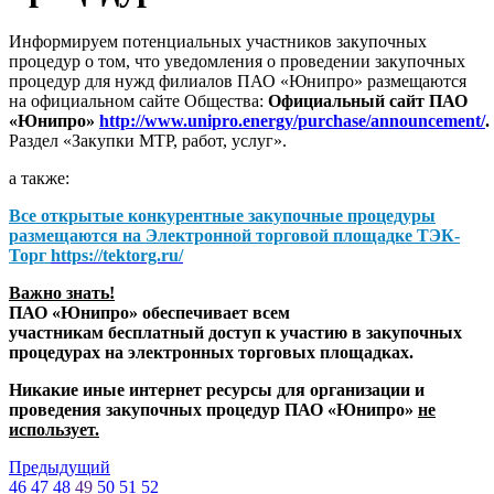
Информируем потенциальных участников закупочных
процедур о том, что уведомления о проведении закупочных
процедур для нужд филиалов ПАО «Юнипро» размещаются
на официальном сайте Общества:
Официальный сайт ПАО
«Юнипро»
http://www.unipro.energy/purchase/announcement/
.
Раздел «Закупки МТР, работ, услуг».
а также:
Все открытые конкурентные закупочные процедуры
размещаются на
Электронной торговой площадке ТЭК-
Торг
https://tektorg.ru/
Важно знать!
ПАО «Юнипро» обеспечивает всем
участникам бесплатный доступ к участию в закупочных
процедурах на электронных торговых площадках.
Никакие иные интернет ресурсы для организации и
проведения закупочных процедур ПАО «Юнипро»
не
использует.
Предыдущий
46
47
48
49
50
51
52