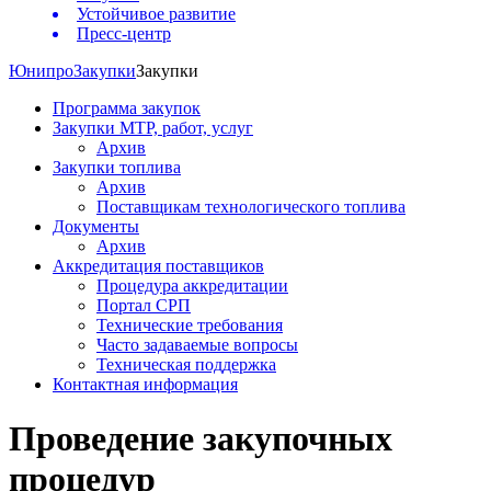
Устойчивое развитие
Пресс-центр
Юнипро
Закупки
Закупки
Программа закупок
Закупки МТР, работ, услуг
Архив
Закупки топлива
Архив
Поставщикам технологического топлива
Документы
Архив
Аккредитация поставщиков
Процедура аккредитации
Портал СРП
Технические требования
Часто задаваемые вопросы
Техническая поддержка
Контактная информация
Проведение закупочных
процедур