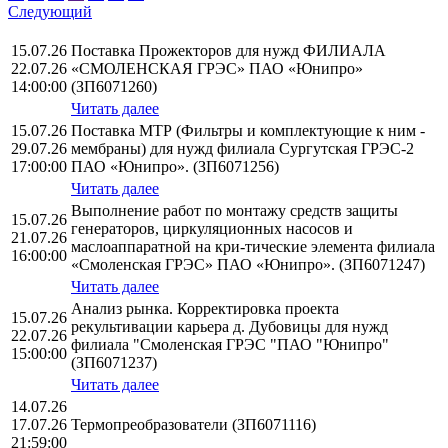
Следующий
15.07.26
Поставка Прожекторов для нужд ФИЛИАЛА
22.07.26
«СМОЛЕНСКАЯ ГРЭС» ПАО «Юнипро»
14:00:00
(ЗП6071260)
Читать далее
15.07.26
Поставка МТР (Фильтры и комплектующие к ним -
29.07.26
мембраны) для нужд филиала Сургутская ГРЭС-2
17:00:00
ПАО «Юнипро». (ЗП6071256)
Читать далее
Выполнение работ по монтажу средств защиты
15.07.26
генераторов, циркуляционных насосов и
21.07.26
маслоаппаратной на кри-тические элемента филиала
16:00:00
«Смоленская ГРЭС» ПАО «Юнипро». (ЗП6071247)
Читать далее
Анализ рынка. Корректировка проекта
15.07.26
рекультивации карьера д. Дубовицы для нужд
22.07.26
филиала "Смоленская ГРЭС "ПАО "Юнипро"
15:00:00
(ЗП6071237)
Читать далее
14.07.26
17.07.26
Термопреобразователи (ЗП6071116)
21:59:00