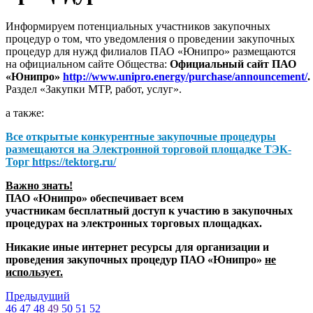
Информируем потенциальных участников закупочных
процедур о том, что уведомления о проведении закупочных
процедур для нужд филиалов ПАО «Юнипро» размещаются
на официальном сайте Общества:
Официальный сайт ПАО
«Юнипро»
http://www.unipro.energy/purchase/announcement/
.
Раздел «Закупки МТР, работ, услуг».
а также:
Все открытые конкурентные закупочные процедуры
размещаются на
Электронной торговой площадке ТЭК-
Торг
https://tektorg.ru/
Важно знать!
ПАО «Юнипро» обеспечивает всем
участникам бесплатный доступ к участию в закупочных
процедурах на электронных торговых площадках.
Никакие иные интернет ресурсы для организации и
проведения закупочных процедур ПАО «Юнипро»
не
использует.
Предыдущий
46
47
48
49
50
51
52