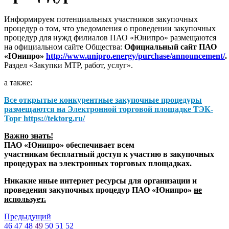
Информируем потенциальных участников закупочных
процедур о том, что уведомления о проведении закупочных
процедур для нужд филиалов ПАО «Юнипро» размещаются
на официальном сайте Общества:
Официальный сайт ПАО
«Юнипро»
http://www.unipro.energy/purchase/announcement/
.
Раздел «Закупки МТР, работ, услуг».
а также:
Все открытые конкурентные закупочные процедуры
размещаются на
Электронной торговой площадке ТЭК-
Торг
https://tektorg.ru/
Важно знать!
ПАО «Юнипро» обеспечивает всем
участникам бесплатный доступ к участию в закупочных
процедурах на электронных торговых площадках.
Никакие иные интернет ресурсы для организации и
проведения закупочных процедур ПАО «Юнипро»
не
использует.
Предыдущий
46
47
48
49
50
51
52