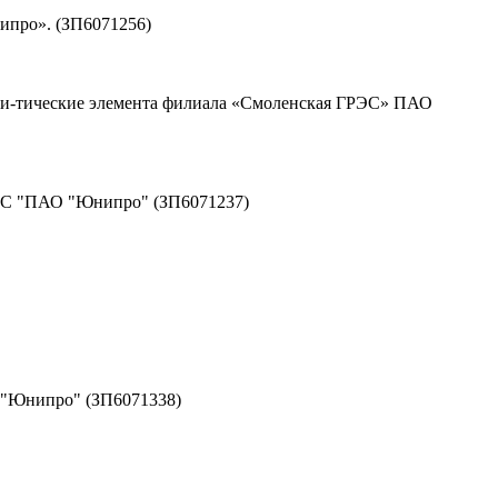
ипро». (ЗП6071256)
кри-тические элемента филиала «Смоленская ГРЭС» ПАО
РЭС "ПАО "Юнипро" (ЗП6071237)
 "Юнипро" (ЗП6071338)