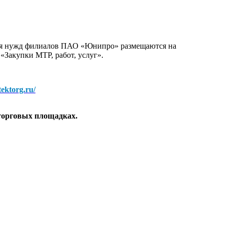
для нужд филиалов ПАО «Юнипро» размещаются на
 «Закупки МТР, работ, услуг».
/tektorg.ru/
торговых площадках.