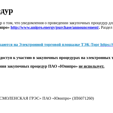
едур
 о том, что уведомления о проведении закупочных процедур 
ипро»
http://www.unipro.energy/purchase/announcement/
.
Раздел
щаются на
Электронной торговой площадке ТЭК-Торг
https:/
оступ к участию в закупочных процедурах на электронных 
дения закупочных процедур ПАО «Юнипро»
не использует.
 «СМОЛЕНСКАЯ ГРЭС» ПАО «Юнипро» (ЗП6071260)