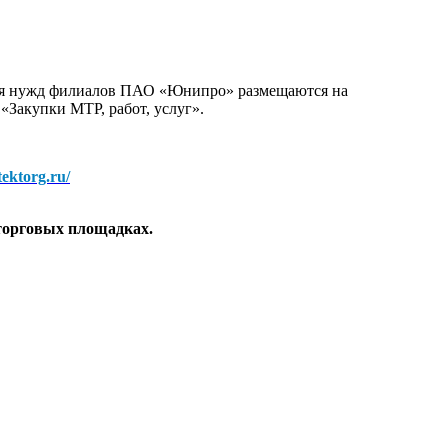
для нужд филиалов ПАО «Юнипро» размещаются на
 «Закупки МТР, работ, услуг».
/tektorg.ru/
торговых площадках.