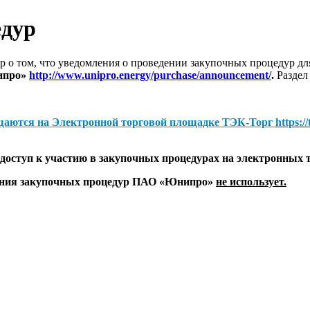
едур
 о том, что уведомления о проведении закупочных процедур 
ипро»
http://www.unipro.energy/purchase/announcement/
.
Раздел
щаются на
Электронной торговой площадке ТЭК-Торг
https:/
оступ к участию в закупочных процедурах на электронных 
дения закупочных процедур ПАО «Юнипро»
не использует.