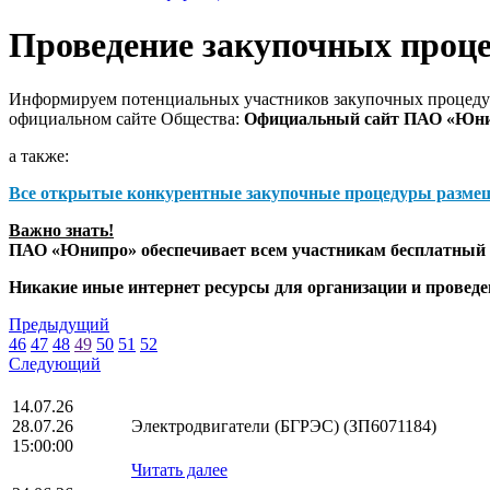
Проведение закупочных проц
Информируем потенциальных участников закупочных процедур
официальном сайте Общества:
Официальный сайт ПАО «Юн
а также:
Все открытые конкурентные закупочные процедуры разме
Важно знать!
ПАО «Юнипро» обеспечивает всем участникам бесплатный д
Никакие иные интернет ресурсы для организации и прове
Предыдущий
46
47
48
49
50
51
52
Следующий
14.07.26
28.07.26
Электродвигатели (БГРЭС) (ЗП6071184)
15:00:00
Читать далее