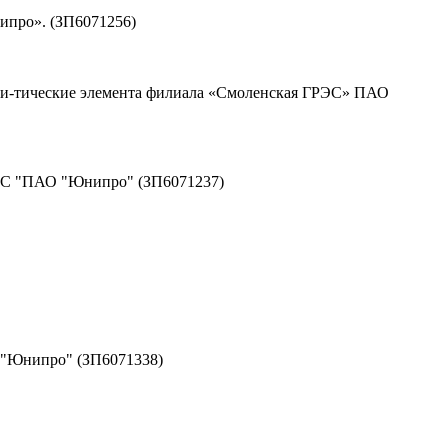
ипро». (ЗП6071256)
кри-тические элемента филиала «Смоленская ГРЭС» ПАО
РЭС "ПАО "Юнипро" (ЗП6071237)
 "Юнипро" (ЗП6071338)