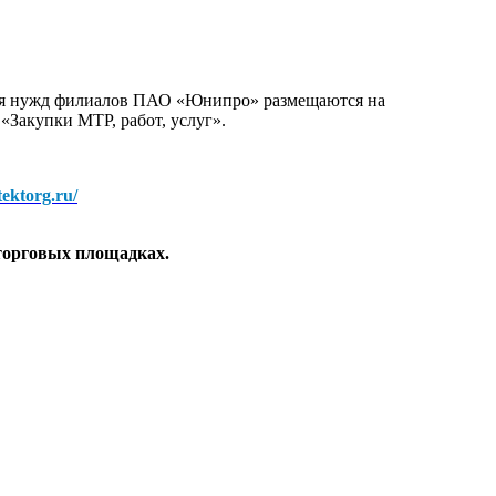
для нужд филиалов ПАО «Юнипро» размещаются на
 «Закупки МТР, работ, услуг».
/tektorg.ru/
торговых площадках.