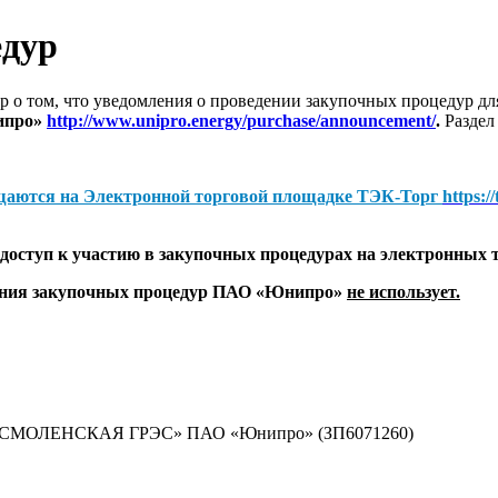
едур
 о том, что уведомления о проведении закупочных процедур 
ипро»
http://www.unipro.energy/purchase/announcement/
.
Раздел
щаются на
Электронной торговой площадке ТЭК-Торг
https:/
оступ к участию в закупочных процедурах на электронных 
дения закупочных процедур ПАО «Юнипро»
не использует.
 «СМОЛЕНСКАЯ ГРЭС» ПАО «Юнипро» (ЗП6071260)