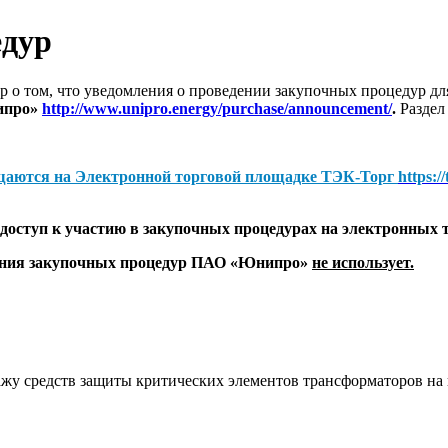
едур
 о том, что уведомления о проведении закупочных процедур 
ипро»
http://www.unipro.energy/purchase/announcement/
.
Раздел
щаются на
Электронной торговой площадке ТЭК-Торг
https:/
оступ к участию в закупочных процедурах на электронных 
дения закупочных процедур ПАО «Юнипро»
не использует.
жу средств защиты критических элементов трансформаторов н