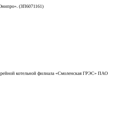
Юнипро». (ЗП6071161)
огрейной котельной филиала «Смоленская ГРЭС» ПАО