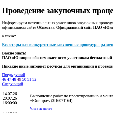
Проведение закупочных проц
Информируем потенциальных участников закупочных процедур
официальном сайте Общества:
Официальный сайт ПАО «Юн
а также:
Все открытые конкурентные закупочные процедуры разме
Важно знать!
ПАО «Юнипро» обеспечивает всем участникам бесплатный д
Никакие иные интернет ресурсы для организации и прове
Предыдущий
46
47
48
49
50
51
52
Следующий
14.07.26
Выполнение работ по проектированию и монта
20.07.26
«Юнипро». (ЗП6071164)
16:00:00
Читать далее