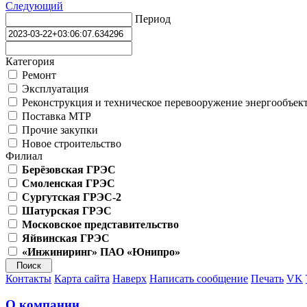
Следующий
Период
Категория
Ремонт
Эксплуатация
Реконструкция и техническое перевооружение энергообъек
Поставка МТР
Прочие закупки
Новое строительство
Филиал
Берёзовская ГРЭС
Смоленская ГРЭС
Сургутская ГРЭС-2
Шатурская ГРЭС
Московское представительство
Яйвинская ГРЭС
«Инжиниринг» ПАО «Юнипро»
Контакты
Карта сайта
Наверх
Написать сообщение
Печать
VK
О компании