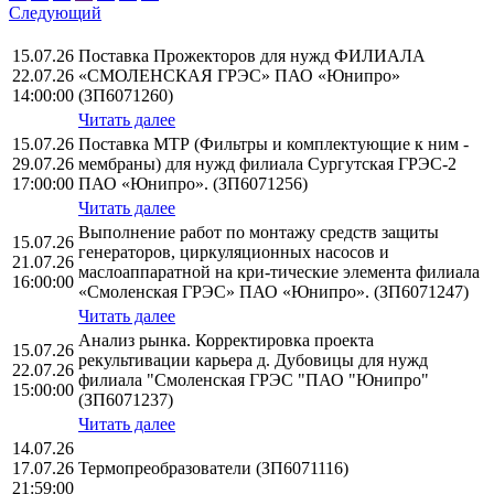
Следующий
15.07.26
Поставка Прожекторов для нужд ФИЛИАЛА
22.07.26
«СМОЛЕНСКАЯ ГРЭС» ПАО «Юнипро»
14:00:00
(ЗП6071260)
Читать далее
15.07.26
Поставка МТР (Фильтры и комплектующие к ним -
29.07.26
мембраны) для нужд филиала Сургутская ГРЭС-2
17:00:00
ПАО «Юнипро». (ЗП6071256)
Читать далее
Выполнение работ по монтажу средств защиты
15.07.26
генераторов, циркуляционных насосов и
21.07.26
маслоаппаратной на кри-тические элемента филиала
16:00:00
«Смоленская ГРЭС» ПАО «Юнипро». (ЗП6071247)
Читать далее
Анализ рынка. Корректировка проекта
15.07.26
рекультивации карьера д. Дубовицы для нужд
22.07.26
филиала "Смоленская ГРЭС "ПАО "Юнипро"
15:00:00
(ЗП6071237)
Читать далее
14.07.26
17.07.26
Термопреобразователи (ЗП6071116)
21:59:00