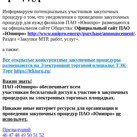
Информируем потенциальных участников закупочных
процедур о том, что уведомления о проведении закупочных
процедур для нужд филиалов ПАО «Юнипро» размещаются
на официальном сайте Общества:
Официальный сайт ПАО
«Юнипро»
http://www.unipro.energy/purchase/announcement/
.
Раздел «Закупки МТР, работ, услуг».
а также:
Все открытые конкурентные закупочные процедуры
размещаются на
Электронной торговой площадке ТЭК-
Торг
https://tektorg.ru/
Важно знать!
ПАО «Юнипро» обеспечивает всем
участникам бесплатный доступ к участию в закупочных
процедурах на электронных торговых площадках.
Никакие иные интернет ресурсы для организации и
проведения закупочных процедур ПАО «Юнипро»
не
использует.
Предыдущий
46
47
48
49
50
51
52