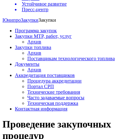
Устойчивое развитие
Пресс-центр
Юнипро
Закупки
Закупки
Программа закупок
Закупки МТР, работ, услуг
Архив
Закупки топлива
Архив
Поставщикам технологического топлива
Документы
Архив
Аккредитация поставщиков
Процедура аккредитации
Портал СРП
Технические требования
Часто задаваемые вопросы
Техническая поддержка
Контактная информация
Проведение закупочных
процедур