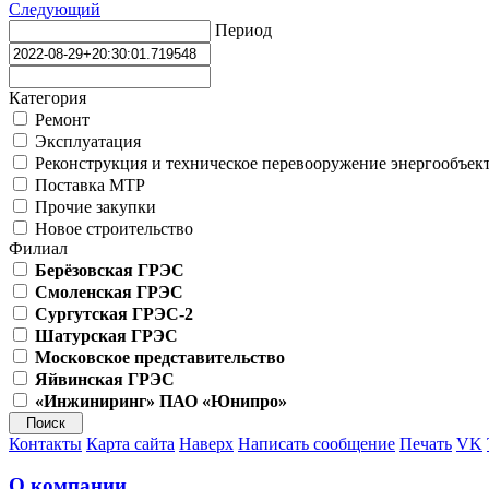
Следующий
Период
Категория
Ремонт
Эксплуатация
Реконструкция и техническое перевооружение энергообъек
Поставка МТР
Прочие закупки
Новое строительство
Филиал
Берёзовская ГРЭС
Смоленская ГРЭС
Сургутская ГРЭС-2
Шатурская ГРЭС
Московское представительство
Яйвинская ГРЭС
«Инжиниринг» ПАО «Юнипро»
Контакты
Карта сайта
Наверх
Написать сообщение
Печать
VK
О компании