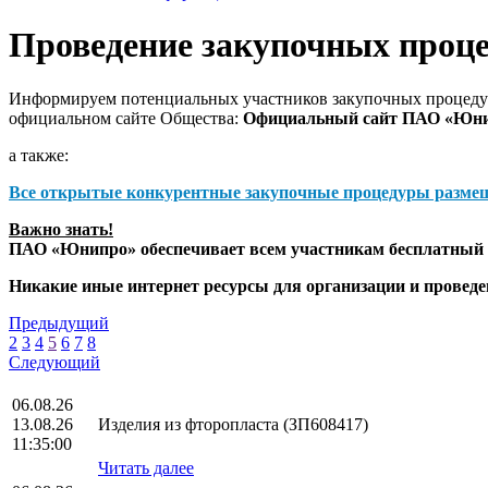
Проведение закупочных проц
Информируем потенциальных участников закупочных процедур
официальном сайте Общества:
Официальный сайт ПАО «Юн
а также:
Все открытые конкурентные закупочные процедуры разме
Важно знать!
ПАО «Юнипро» обеспечивает всем участникам бесплатный д
Никакие иные интернет ресурсы для организации и прове
Предыдущий
2
3
4
5
6
7
8
Следующий
06.08.26
13.08.26
Изделия из фторопласта (ЗП608417)
11:35:00
Читать далее