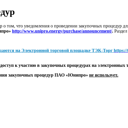
едур
 о том, что уведомления о проведении закупочных процедур 
ипро»
http://www.unipro.energy/purchase/announcement/
.
Раздел
щаются на
Электронной торговой площадке ТЭК-Торг
https:/
оступ к участию в закупочных процедурах на электронных 
дения закупочных процедур ПАО «Юнипро»
не использует.