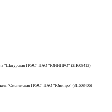
иала "Шатурская ГРЭС" ПАО "ЮНИПРО" (ЗП608413)
лиала "Смоленская ГРЭС" ПАО "Юнипро" (ЗП608406)