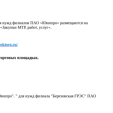
для нужд филиалов ПАО «Юнипро» размещаются на
 «Закупки МТР, работ, услуг».
/tektorg.ru/
торговых площадках.
нипро". " для нужд филиала "Березовская ГРЭС" ПАО