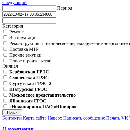
Следующий
Период
Категория
Ремонт
Эксплуатация
Реконструкция и техническое перевооружение энергообъек
Поставка МТР
Прочие закупки
Новое строительство
Филиал
Берёзовская ГРЭС
Смоленская ГРЭС
Сургутская ГРЭС-2
Шатурская ГРЭС
Московское представительство
Яйвинская ГРЭС
«Инжиниринг» ПАО «Юнипро»
Контакты
Карта сайта
Наверх
Написать сообщение
Печать
VK
О компании