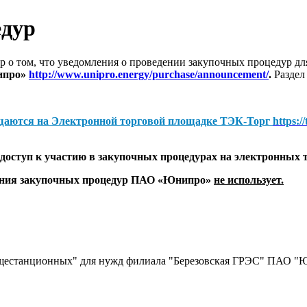
едур
 о том, что уведомления о проведении закупочных процедур 
ипро»
http://www.unipro.energy/purchase/announcement/
.
Раздел
щаются на
Электронной торговой площадке ТЭК-Торг
https:/
оступ к участию в закупочных процедурах на электронных 
дения закупочных процедур ПАО «Юнипро»
не использует.
бщестанционных" для нужд филиала "Березовская ГРЭС" ПАО "Ю