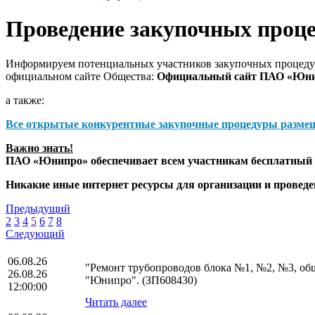
Проведение закупочных проц
Информируем потенциальных участников закупочных процедур
официальном сайте Общества:
Официальный сайт ПАО «Юн
а также:
Все открытые конкурентные закупочные процедуры разме
Важно знать!
ПАО «Юнипро» обеспечивает всем участникам бесплатный д
Никакие иные интернет ресурсы для организации и прове
Предыдущий
2
3
4
5
6
7
8
Следующий
06.08.26
"Ремонт трубопроводов блока №1, №2, №3, о
26.08.26
"Юнипро". (ЗП608430)
12:00:00
Читать далее