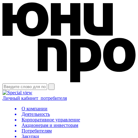
Личный кабинет
потребителя
О компании
Деятельность
Корпоративное управление
Акционерам и инвесторам
Потребителям
Закупки