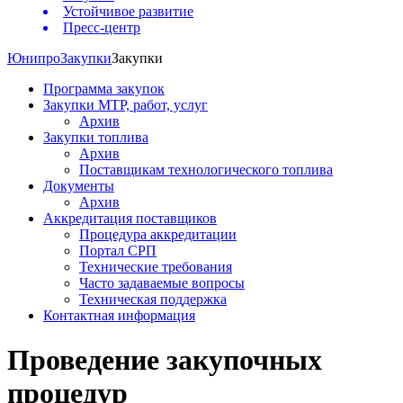
Устойчивое развитие
Пресс-центр
Юнипро
Закупки
Закупки
Программа закупок
Закупки МТР, работ, услуг
Архив
Закупки топлива
Архив
Поставщикам технологического топлива
Документы
Архив
Аккредитация поставщиков
Процедура аккредитации
Портал СРП
Технические требования
Часто задаваемые вопросы
Техническая поддержка
Контактная информация
Проведение закупочных
процедур