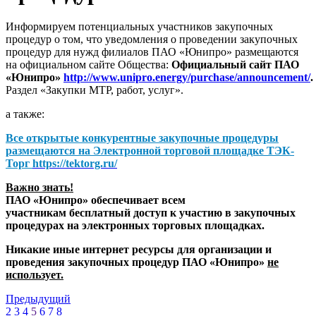
Информируем потенциальных участников закупочных
процедур о том, что уведомления о проведении закупочных
процедур для нужд филиалов ПАО «Юнипро» размещаются
на официальном сайте Общества:
Официальный сайт ПАО
«Юнипро»
http://www.unipro.energy/purchase/announcement/
.
Раздел «Закупки МТР, работ, услуг».
а также:
Все открытые конкурентные закупочные процедуры
размещаются на
Электронной торговой площадке ТЭК-
Торг
https://tektorg.ru/
Важно знать!
ПАО «Юнипро» обеспечивает всем
участникам бесплатный доступ к участию в закупочных
процедурах на электронных торговых площадках.
Никакие иные интернет ресурсы для организации и
проведения закупочных процедур ПАО «Юнипро»
не
использует.
Предыдущий
2
3
4
5
6
7
8