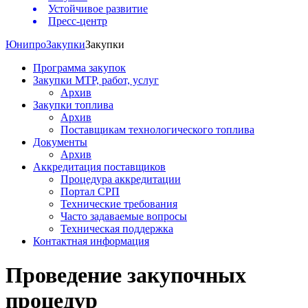
Устойчивое развитие
Пресс-центр
Юнипро
Закупки
Закупки
Программа закупок
Закупки МТР, работ, услуг
Архив
Закупки топлива
Архив
Поставщикам технологического топлива
Документы
Архив
Аккредитация поставщиков
Процедура аккредитации
Портал СРП
Технические требования
Часто задаваемые вопросы
Техническая поддержка
Контактная информация
Проведение закупочных
процедур