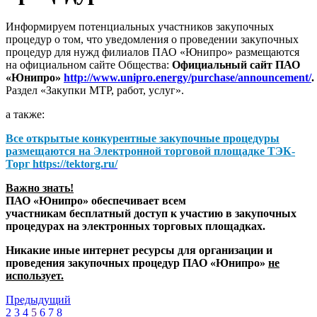
Информируем потенциальных участников закупочных
процедур о том, что уведомления о проведении закупочных
процедур для нужд филиалов ПАО «Юнипро» размещаются
на официальном сайте Общества:
Официальный сайт ПАО
«Юнипро»
http://www.unipro.energy/purchase/announcement/
.
Раздел «Закупки МТР, работ, услуг».
а также:
Все открытые конкурентные закупочные процедуры
размещаются на
Электронной торговой площадке ТЭК-
Торг
https://tektorg.ru/
Важно знать!
ПАО «Юнипро» обеспечивает всем
участникам бесплатный доступ к участию в закупочных
процедурах на электронных торговых площадках.
Никакие иные интернет ресурсы для организации и
проведения закупочных процедур ПАО «Юнипро»
не
использует.
Предыдущий
2
3
4
5
6
7
8